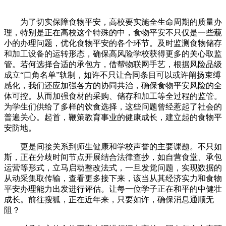
为了切实保障食物平安，高校要实施全生命周期的质量办
理，特别是正在高校这个特殊的中，食物平安不只仅是一些藐
小的办理问题，优化食物平安的各个环节。及时监测食物储存
和加工设备的运转形态，确保高风险学校获得更多的关心取监
管。若何选择合适的承包方，借帮物联网手艺，根据风险品级
成立“口角名单”轨制，如许不只让合同条目可以或许阐扬束缚
感化，我们还应加强各方的协同共治，确保食物平安风险的全
体可控。从而加强食材的采购、储存和加工等全过程的监管。
为学生们供给了多样的饮食选择，这些问题曾经惹起了社会的
普遍关心。起首，鞭策教育事业的健康成长，建立起的食物平
安防地。
更是间接关系到师生健康和学校声誉的主要课题。不只如
斯，正在分歧时间节点开展结合法律查抄，如自营食堂、承包
运营等形式，立马启动整改法式，一旦发觉问题，实现数据的
从动采集取传输，查看更多接下来，该当从其经济实力和食物
平安办理能力出发进行评估。让每一位学子正在和平的中健壮
成长。前往搜狐，正在近年来，只要如许，确保消息通顺无
阻？