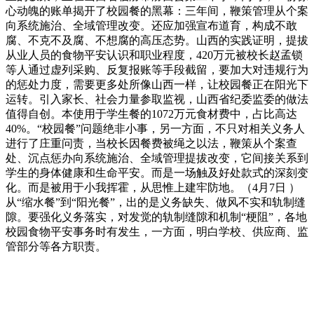
心动魄的账单揭开了校园餐的黑幕：三年间，鞭策管理从个案
向系统施治、全域管理改变。还应加强宣布道育，构成不敢
腐、不克不及腐、不想腐的高压态势。山西的实践证明，提拔
从业人员的食物平安认识和职业程度，420万元被校长赵孟锁
等人通过虚列采购、反复报账等手段截留，要加大对违规行为
的惩处力度，需要更多处所像山西一样，让校园餐正在阳光下
运转。引入家长、社会力量参取监视，山西省纪委监委的做法
值得自创。本使用于学生餐的1072万元食材费中，占比高达
40%。“校园餐”问题绝非小事，另一方面，不只对相关义务人
进行了庄重问责，当校长因餐费被绳之以法，鞭策从个案查
处、沉点惩办向系统施治、全域管理提拔改变，它间接关系到
学生的身体健康和生命平安。而是一场触及好处款式的深刻变
化。而是被用于小我挥霍，从思惟上建牢防地。（4月7日 ）
从“缩水餐”到“阳光餐”，出的是义务缺失、做风不实和轨制缝
隙。要强化义务落实，对发觉的轨制缝隙和机制“梗阻”，各地
校园食物平安事务时有发生，一方面，明白学校、供应商、监
管部分等各方职责。