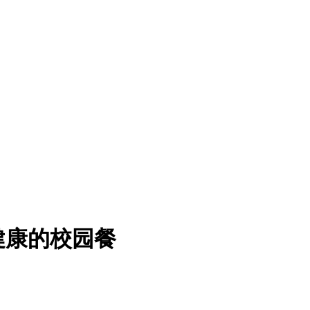
健康的校园餐