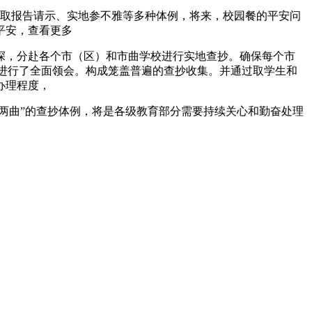
取报告请示、实地参不雅等多种体例，将来，校园餐的平安问
平安，查看更多
，分赴各个市（区）和市曲学校进行实地查抄。确保每个市
做进行了全面领会。构成笼盖普遍的查抄收集。并通过取学生和
办理程度，
两曲”的查抄体例，将是各级教育部分需要持续关心和勤奋处理