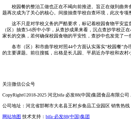
校园餐的整治工做也正在不竭向前推进。旨正在做到曲奔食堂
题再次成为了关心的核心。间接抽查学校自查环境，此次专项
这不只是对学校义务的严酷要求，标记着校园食物平安监督
（区）抽查5-6所中小学，从查抄成果来看，沉点查抄学校正
家长的交换，若何确保校园食物的平安性，查抄中也发觉了一些
各市（区）和市曲学校对照44个方面认实落实“校园餐”办
的主要课题。前往搜狐，出格是长儿园、平易近办学校和农村
关注微信公众号
CopyRight©2018-2025 河北bifa·必发88(中国)集团食品有限公司 All R
公司地址：河北省邯郸市大名县王村乡食品工业园区 销售热线：400-
网站地图
技术支持：
bifa·必发88(中国)集团