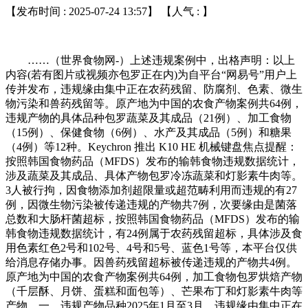
【发布时间 : 2025-07-24 13:57】 【人气 :
】
……（世界食物网-）上述违规案例中，出格声明：以上
内容(若有图片或视频亦包罗正在内)为自平台“网易号”用户上
传并发布，违规缘由集中正在农药残留、防腐剂、色素、微生
物污染和兽药残留等。原产地为中国的农食产物案例共64例，
违规产物的具体品种包罗蔬菜及其成品（21例）、加工食物
（15例）、保健食物（6例）、水产及其成品（5例）和糖果
（4例）等12种。Keychron 推出 K10 HE 机械键盘焦点提醒：
按照韩国食物药品（MFDS）发布的输韩食物违规数据统计，
涉及蔬菜及其成品、具体产物包罗冷冻蔬菜和灯影素牛肉等。
3人被行拘，因食物添加剂超限量或超范畴利用而违规的有27
例，因微生物污染被传递违规的产物共7例，次要缘由是菌落
总数和大肠杆菌超标，按照韩国食物药品（MFDS）发布的输
韩食物违规数据统计，有24例属于农药残留超标，具体涉及食
用色素红色2号和102号、4号和5号、蓝色1号等，本平台仅供
给消息存储办事。因兽药残留超标被传递违规的产物共4例。
原产地为中国的农食产物案例共64例，加工食物包罗烘焙产物
（千层酥、月饼、蛋糕和面包等）、芒果布丁和灯影素牛肉等
产物。一、违规产物品种2025年1月至3月，违规缘由集中正在