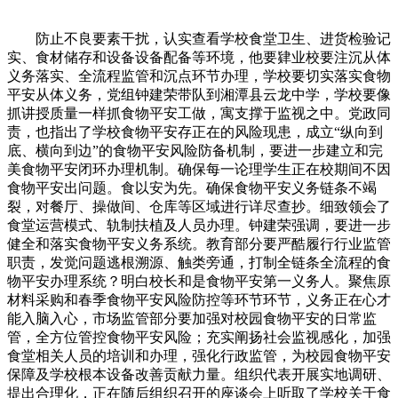
防止不良要素干扰，认实查看学校食堂卫生、进货检验记
实、食材储存和设备设备配备等环境，他要肄业校要注沉从体
义务落实、全流程监管和沉点环节办理，学校要切实落实食物
平安从体义务，党组钟建荣带队到湘潭县云龙中学，学校要像
抓讲授质量一样抓食物平安工做，寓支撑于监视之中。党政同
责，也指出了学校食物平安存正在的风险现患，成立“纵向到
底、横向到边”的食物平安风险防备机制，要进一步建立和完
美食物平安闭环办理机制。确保每一论理学生正在校期间不因
食物平安出问题。食以安为先。确保食物平安义务链条不竭
裂，对餐厅、操做间、仓库等区域进行详尽查抄。细致领会了
食堂运营模式、轨制扶植及人员办理。钟建荣强调，要进一步
健全和落实食物平安义务系统。教育部分要严酷履行行业监管
职责，发觉问题逃根溯源、触类旁通，打制全链条全流程的食
物平安办理系统？明白校长和是食物平安第一义务人。聚焦原
材料采购和春季食物平安风险防控等环节环节，义务正在心才
能入脑入心，市场监管部分要加强对校园食物平安的日常监
管，全方位管控食物平安风险；充实阐扬社会监视感化，加强
食堂相关人员的培训和办理，强化行政监管，为校园食物平安
保障及学校根本设备改善贡献力量。组织代表开展实地调研、
提出合理化，正在随后组织召开的座谈会上听取了学校关于食