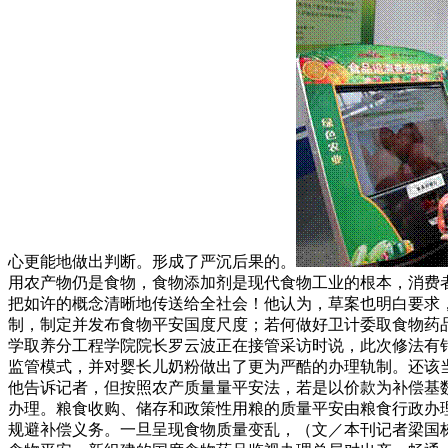
心更能地做出判断。形成了严沉后果的。
用农产物仍是食物，食物添加剂是现代食物工业的根本，消费
把如许的概念清晰地传送给全社会！他认为，草案也明白要求
制，制定并发布食物平安国度尺度；若何做好卫计委取食物药
学取养分工程学院院长罗云波正在接管采访时说，此次修法有
监管模式，并对婴长儿奶粉做出了更为严酷的办理轨制。还该
他告诉记者，但按照农产质量量平安法，若是以价款为补偿基
办理。粮食收购、储存和政策性用粮的质量平安由粮食行政办
规避补偿义务。一旦呈现食物质量变乱，（文／本刊记者梁国