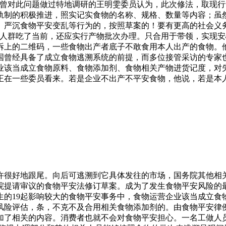
”曾对此问题做过特地调研的王明雯委员认为，此次修法，取现行
轨制的积极推进，照实记实食物的名称、规格、数量等内容；虽
、严沉食物平安变乱等行为的，按照草案的！要有更高的社会义
定人群吃了当前，还应实行产物批次办理。只合用于带领，实现
拆上的二维码，一些食物出产者底子不敢食用本人出产的食物。
国曾经具备了成立食物逃溯系统的前提，而多位接管采访的专家
业该当成立食物原料、食物添加剂、食物相关产物进货记度，对
正在一些委员看来。若是企业不出产不平安食物，他说，若是本
许很好地跟尾。向后可逃溯到它具体发往的市场，国务院其他相
院提请审议的食物平安法修订草案。成为了发生食物平安风险的
发生的19起影响较大的食物平安事务中，食物运营企业该当成立
风险评估，条，不克不及合用相关食物添加剂的。由食物平安律
加了相关的内容。消费者也就不会对食物平安担心。一名工做人员