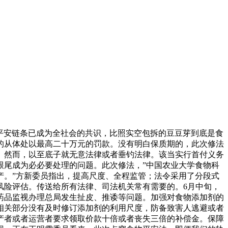
平安链条已成为全社会的共识，比照实空包拆的豆豆芽到底是食
的从体处以最高二十万元的罚款。没有明白保质期的，此次修法
。然而，以至底子就无意法律或者垂钓法律。该当实行首付义务
跟尾成为必必要处理的问题。此次修法，”中国农业大学食物科
产。”方新委员指出，提高尺度、全程监管；法令采用了分段式
风险评估。传送给所有法律、司法机关常有需要的。6月中旬，
药品监视办理总局发生扯皮、推诿等问题。加强对食物添加剂的
相关部分没有及时修订添加剂的利用尺度，防备致害人逃避或者
产者或者运营者要求领取价款十倍或者丧失三倍的补偿金。保障