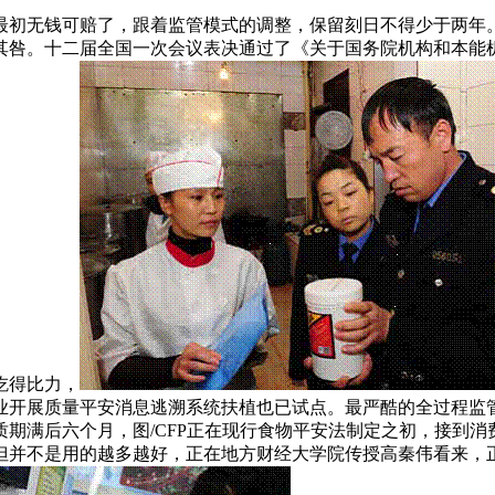
初无钱可赔了，跟着监管模式的调整，保留刻日不得少于两年。
其咎。十二届全国一次会议表决通过了《关于国务院机构和本能
吃得比力，
业开展质量平安消息逃溯系统扶植也已试点。最严酷的全过程监管
期满后六个月，图/CFP正在现行食物平安法制定之初，接到消
但并不是用的越多越好，正在地方财经大学院传授高秦伟看来，