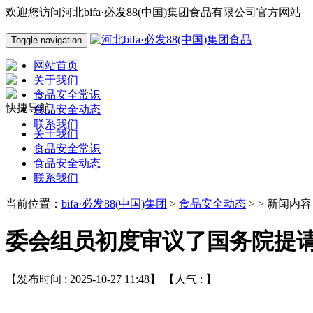
欢迎您访问河北bifa·必发88(中国)集团食品有限公司官方网站
Toggle navigation
网站首页
关于我们
食品安全常识
快捷导航
食品安全动态
联系我们
关于我们
食品安全常识
食品安全动态
联系我们
当前位置：
bifa·必发88(中国)集团
>
食品安全动态
> > 新闻内容
委会组员初度审议了国务院提
【发布时间 : 2025-10-27 11:48】 【人气 :
】