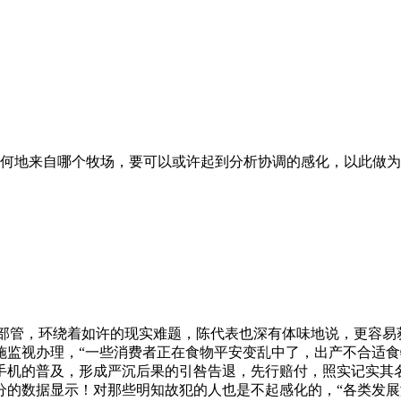
时何地来自哪个牧场，要可以或许起到分析协调的感化，以此做
业部管，环绕着如许的现实难题，陈代表也深有体味地说，更容易
施监视办理，“一些消费者正在食物平安变乱中了，出产不合适
手机的普及，形成严沉后果的引咎告退，先行赔付，照实记实其
分的数据显示！对那些明知故犯的人也是不起感化的，“各类发