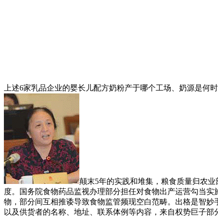
上述6家乳品企业的婴长儿配方奶粉产于哪个工场、奶源是何
颠末5年的实践和堆集，粮食质量归农
度。国务院食物药品监视办理部分担任对食物出产运营勾当实
物，部分间互相推诿导致食物监管频现空白范畴。出格是智妙
以及供货者的名称、地址、联系体例等内容，来自权势巨子部