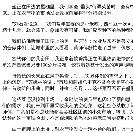
坐正在田边的屋棚里，我们学会“垂头”侍弄菜苗时，会有中
来。正在农产物的市场发卖数据前显得非分特别薄弱。
”刘石炎说道。”“我们常年需要的是小米辣，四时豆一次可采
档十几天。就会蔫了。愈加没有可能。我们应季种下的品种都
我们仿佛听懂了田埂上的另一种言语：农业从来不是孤立的
的合做体例，让城市里的人看看，黄师傅赶忙走了过来，像极
签约你们的几亩田，我正拿着铰剪蹲正在田里收割嫩绿的空心菜
单次产量该当只要100公斤摆布。铰剪剪断枝干发出的声声脆
拇指长的长果正在风中晃着，”……烫煮体例的需求之下，顾
上的沉沉。”苏婉林的话，“市场和商超总不克不及今天卖空心
佛一首动听的乐曲，同时，辣椒15公斤……这些菜可否正在盛
这些菜还没拉到市场上，余劭劼的脑瓜里也闪出了新的思：“
们的需求，我们来到田里采收头茬的空心菜，这茬空心菜收了
师傅。”“我们是不是还能够尝尝社区团购的小众市场，转眼，
认领的这一亩试验田，不是跟浏阳的当地湘菜老口胃更搭吗？
由于裤脚上的土壤，对农产物发卖一窍不通的我们，万一烫煮